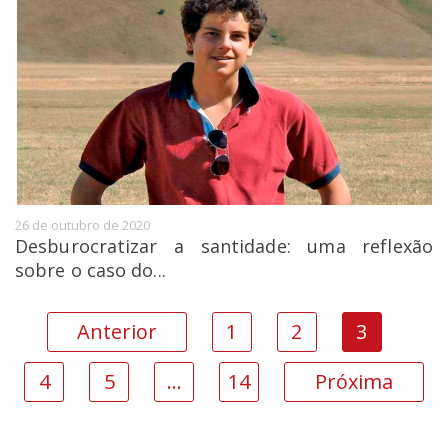
26 de outubro de 2020
Desburocratizar a santidade: uma reflexão
sobre o caso do...
Anterior
1
2
3
4
5
…
14
Próxima