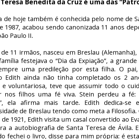
 Teresa Benedita da Cruz é uma das “Patr
a de hoje também é conhecida pelo nome de San
e 1987, acabou sendo canonizada 11 anos depo
ão Paulo II.
 de 11 irmãos, nasceu em Breslau (Alemanha),
família festejava o “Dia da Expiação”, a grande
empre uma predileção por esta filha. O pai
 Edith ainda não tinha completado os 2 ano
ta e voluntariosa, teve que assumir todo o cu
 nos filhos uma fé viva. Stein perdeu a fé: 
o”, ela afirma mais tarde. Edith dedica-s
sidade de Breslau tendo como meta a Filosofia
de 1921, Edith visita um casal convertido ao Ev
ra a autobiografia de Santa Teresa de Ávila. Ed
o fechei o livro, disse para mim própria: é esta