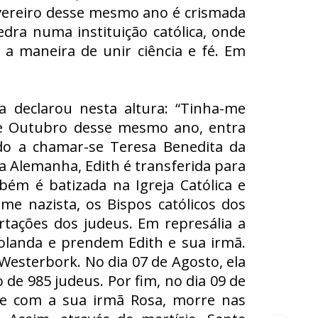
fevereiro desse mesmo ano é crismada
edra numa instituição católica, onde
 a maneira de unir ciência e fé. Em
a declarou nesta altura: “Tinha-me
de Outubro desse mesmo ano, entra
do a chamar-se Teresa Benedita da
Da Alemanha, Edith é transferida para
m é batizada na Igreja Católica e
me nazista, os Bispos católicos dos
tações dos judeus. Em represália a
olanda e prendem Edith e sua irmã.
esterbork. No dia 07 de Agosto, ela
de 985 judeus. Por fim, no dia 09 de
te com a sua irmã Rosa, morre nas