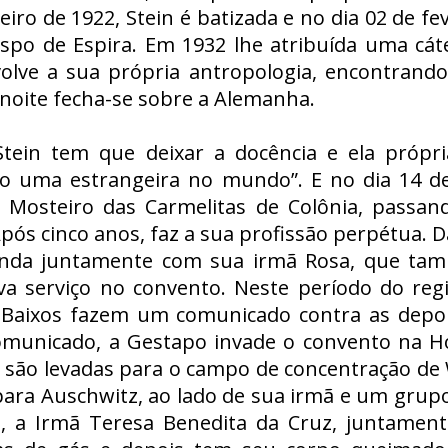
eiro de 1922, Stein é batizada e no dia 02 de 
ispo de Espira. Em 1932 lhe atribuída uma cát
olve a sua própria antropologia, encontrando
 noite fecha-se sobre a Alemanha.
Stein tem que deixar a docência e ela própri
o uma estrangeira no mundo”. E no dia 14 
 Mosteiro das Carmelitas de Colônia, passan
Após cinco anos, faz a sua profissão perpétua. 
nda juntamente com sua irmã Rosa, que també
va serviço no convento. Neste período do regi
 Baixos fazem um comunicado contra as depor
omunicado, a Gestapo invade o convento na H
são levadas para o campo de concentração de W
para Auschwitz, ao lado de sua irmã e um grupo 
, a Irmã Teresa Benedita da Cruz, juntamen