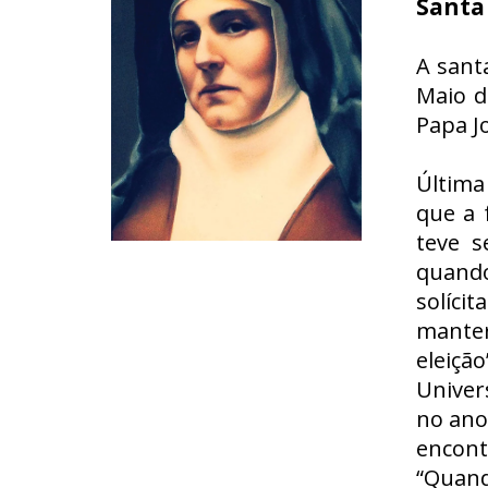
Santa
A sant
Maio d
Papa Jo
Última
que a 
teve s
quando
solíci
manter
eleiçã
Univer
no ano 
encont
“Quand