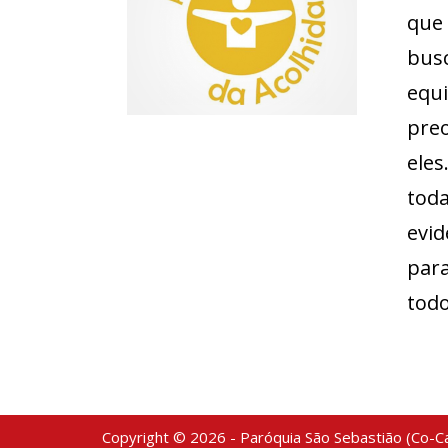
que
busc
equ
pre
eles
toda
evi
para
todo
Copyright © 2026 - Paróquia São Sebastião (Co-Ca