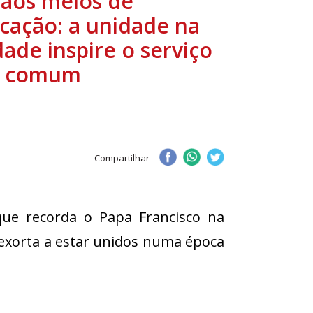
 aos meios de
cação: a unidade na
dade inspire o serviço
m comum
Compartilhar
que recorda o Papa Francisco na
exorta a estar unidos numa época