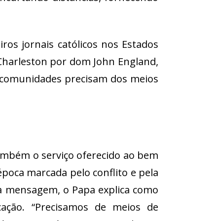
para
baixo
para
ros jornais católicos nos Estados
aumentar
ou
 Charleston por dom John England,
diminuir
as comunidades precisam dos meios
o
volume.
também o serviço oferecido ao bem
poca marcada pelo conflito e pela
na mensagem, o Papa explica como
ação. “Precisamos de meios de