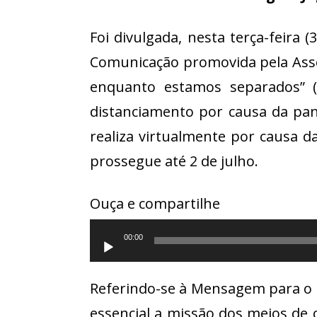
Foi divulgada, nesta terça-feira
Comunicação promovida pela Asso
enquanto estamos separados” (
distanciamento por causa da pand
realiza virtualmente por causa d
prossegue até 2 de julho.
Ouça e compartilhe
Tocador
00:00
de
áudio
Referindo-se à Mensagem para o D
essencial a missão dos meios de