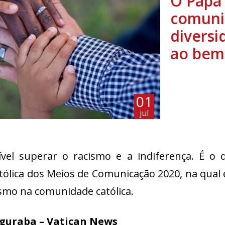
O Papa
comuni
diversi
ao be
01
jul
ível superar o racismo e a indiferença. É o 
ólica dos Meios de Comunicação 2020, na qual 
smo na comunidade católica.
guraba – Vatican News