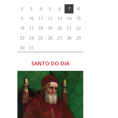
,
;
a
SANTO DO DIA
1
e
,
s
,
i
e
o