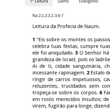
1ª Leitura
Salmo
Evangelho
Na 2,1.3.3,1-3.6-7
Leitura da Profecia de Naum.
1
"Eis sobre os montes os passos
celebra tuas festas, cumpre tuas
ele foi aniquilado.
3
O Senhor há 
grandeza de Israel, pois os ladr
Ai de ti, cidade sanguinária, 
incessante rapinagem.
2
Estalo de
ringir de carros impetuosos, ca
reluzentes, trucidados sem co
tropeça-se sobre os corpos.
6
Far
em rosto merecidos insultos; de
virem, fugirão para longe, dizen