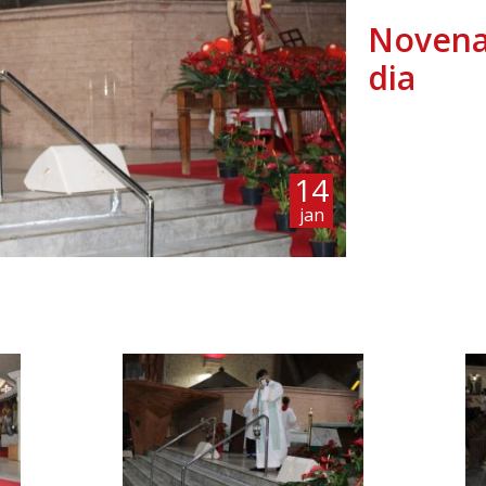
Novena 
dia
14
jan