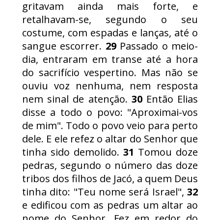
gritavam ainda mais forte, e
retalhavam-se, segundo o seu
costume, com espadas e lanças, até o
sangue escorrer.
29
Passado o meio-
dia, entraram em transe até a hora
do sacrifício vespertino. Mas não se
ouviu voz nenhuma, nem resposta
nem sinal de atenção.
30
Então Elias
disse a todo o povo: "Aproximai-vos
de mim". Todo o povo veio para perto
dele. E ele refez o altar do Senhor que
tinha sido demolido.
31
Tomou doze
pedras, segundo o número das doze
tribos dos filhos de Jacó, a quem Deus
tinha dito: "Teu nome será Israel",
32
e edificou com as pedras um altar ao
nome do Senhor. Fez em redor do