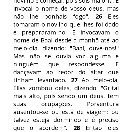
novilho e começai, pois sois maioria. E
invocai o nome de vosso deus, mas
não lhe ponhais fogo".
26
Eles
tomaram o novilho que lhes foi dado
e prepararam-no. E invocavam o
nome de Baal desde a manhã até ao
meio-dia, dizendo: "Baal, ouve-nos!"
Mas não se ouvia voz alguma e
ninguém que respondesse. E
dançavam ao redor do altar que
tinham levantado.
27
Ao meio-dia,
Elias zombou deles, dizendo: "Gritai
mais alto, pois sendo um deus, tem
suas ocupações. Porventura
ausentou-se ou está de viagem; ou
talvez esteja dormindo e é preciso
que o acordem".
28
Então eles