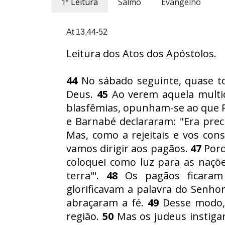
1ª Leitura
Salmo
Evangelho
At 13,44-52
Leitura dos Atos dos Apóstolos.
44
No sábado seguinte, quase to
Deus.
45
Ao verem aquela multid
blasfêmias, opunham-se ao que P
e Barnabé declararam: "Era prec
Mas, como a rejeitais e vos cons
vamos dirigir aos pagãos.
47
Porq
coloquei como luz para as naçõe
terra'".
48
Os pagãos ficaram 
glorificavam a palavra do Senho
abraçaram a fé.
49
Desse modo, 
região.
50
Mas os judeus instigar