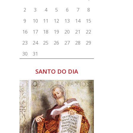
e
m
o
SANTO DO DIA
.
s
e
a
e
,
a
o